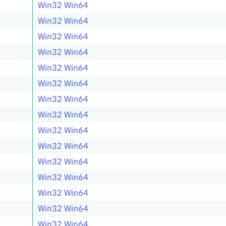
Win32
Win64
Win32
Win64
Win32
Win64
Win32
Win64
Win32
Win64
Win32
Win64
Win32
Win64
Win32
Win64
Win32
Win64
Win32
Win64
Win32
Win64
Win32
Win64
Win32
Win64
Win32
Win64
Win32
Win64