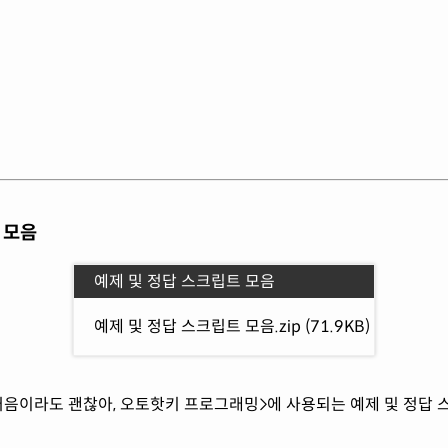
 모음
예제 및 정답 스크립트 모음
예제 및 정답 스크립트 모음.zip (71.9KB)
처음이라도 괜찮아, 오토핫키 프로그래밍에 사용되는 예제 및 정답 