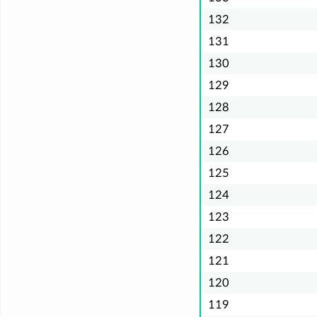
132
131
130
129
128
127
126
125
124
123
122
121
120
119